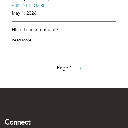
ASK FATHER MIKE
May 1, 2026
Historia próximamente. ...
Read More
Pagination
Page 1
Next
››
page
Connect