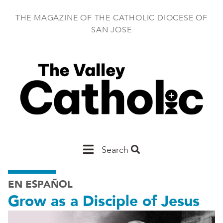
Skip
to
THE MAGAZINE OF THE CATHOLIC DIOCESE OF
main
SAN JOSE
content
Main
Search
San
EN ESPAÑOL
Jose
Grow as a Disciple of Jesus