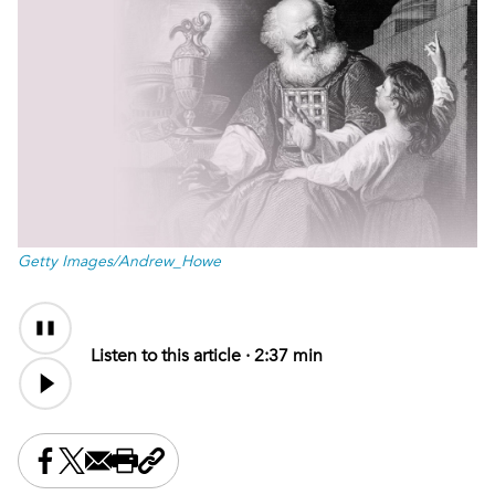
Getty Images/Andrew_Howe
Audio
Content
Listen to this article ·
2:37 min
Share this on Facebook
Share this on X
Share this by email
Print this page
Copy the page address