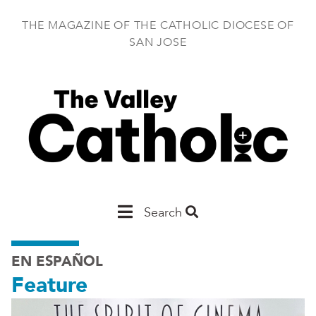
Skip
to
THE MAGAZINE OF THE CATHOLIC DIOCESE OF
main
SAN JOSE
content
Main
Search
San
EN ESPAÑOL
Jose
Feature