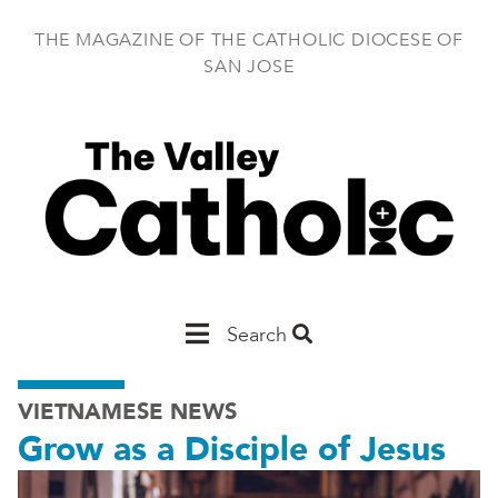
Skip
to
THE MAGAZINE OF THE CATHOLIC DIOCESE OF
main
SAN JOSE
content
Main
Search
San
VIETNAMESE NEWS
Jose
Grow as a Disciple of Jesus