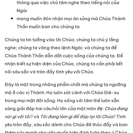
thông qua việc chú tâm nghe theo tiếng nói của 
Ngài
mong muốn đón nhận mọi ân sủng mà Chúa Thánh 
Thần muốn ban cho chúng ta
Chúng ta tin tưởng vào lời Chúa; chúng ta chú ý lắng 
nghe; chúng ta vâng theo lệnh Ngài; và chúng ta để 
Chúa Thánh Thần dẫn dắt cuộc sống của chúng ta. Để 
nhận biết sự hiện diện của Chúa, chúng ta cần phải kết 
nối sâu sắc và tràn đầy tình yêu với Chúa.
Đây là một trong những phẩm chất mà chúng ta ngưỡng 
mộ ở các vị Thánh. Họ luôn sát cánh với Chúa Giê-su 
trong mọi mặt đời sống. Họ sống với tâm thế luôn sẵn 
sàng giải đáp hai câu hỏi lớn của một môn đệ: 
Chúa đang 
nói gì với tôi?
 và 
Tôi đang làm gì để đáp lại lời Chúa?
 Tình 
yêu tròn đầy, sâu sắc dành cho Chúa đã thúc đẩy và ban 
thêm sức mạnh cho ước muốn kiên định tuân theo ý Chúa. 