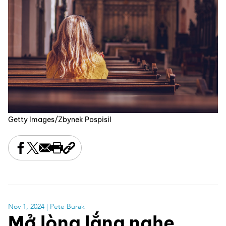
Getty Images/Zbynek Pospisil
Share this on Facebook
Share this on X
Share this by email
Print this page
Copy the page address
Nov 1, 2024
| Pete Burak
Mở lòng lắng nghe