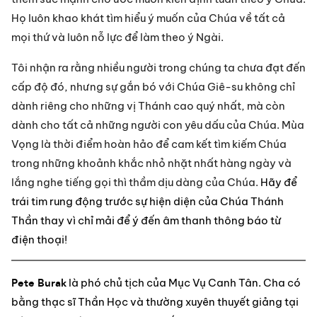
Họ luôn khao khát tìm hiểu ý muốn ​​của Chúa về tất cả 
mọi thứ và luôn nỗ lực để làm theo ý Ngài.
Tôi nhận ra rằng nhiều người trong chúng ta chưa đạt đến 
cấp độ đó, nhưng sự gắn bó với Chúa Giê-su không chỉ 
dành riêng cho những vị Thánh cao quý nhất, mà còn 
dành cho tất cả những người con yêu dấu của Chúa. Mùa 
Vọng là thời điểm hoàn hảo để cam kết tìm kiếm Chúa 
trong những khoảnh khắc nhỏ nhặt nhất hàng ngày và 
lắng nghe tiếng gọi thì thầm dịu dàng của Chúa. 
Hãy để 
trái tim rung động trước sự hiện diện của Chúa Thánh 
Thần thay vì chỉ mải để ý đến âm thanh thông báo từ 
điện thoại!
Pete Burak
 là phó chủ tịch của Mục Vụ Canh Tân. Cha có 
bằng thạc sĩ Thần Học và thường xuyên thuyết giảng tại 