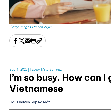
Getty Images/Drazen Zigic
Share this on Facebook
Share this on X
Share this by email
Print this page
Copy the page address
Sep 1, 2025
| Father Mike Schmitz
I’m so busy. How can 
Vietnamese
Câu Chuyện Sắp Ra Mắt