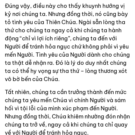
Đúng vậy, điều này cho thấy khuynh hướng vị
kỷ nơi chúng ta. Nhưng đồng thời, nó cũng bày
tỏ tình yêu của Thiên Chúa. Ngài sẵn lòng tha
thứ cho chúng ta ngay cả khi chúng ta hành
động “chỉ vì lợi ích riêng”, chúng ta đến với
Người để tránh hỏa ngục chứ không phải vì yêu
mến Người. Tình yêu của Người dành cho chúng
ta thật dễ nhận ra. Đó là lý do duy nhất chúng
ta có thể hy vọng sự tha thứ – lòng thương xót
vô bờ bến của Chúa.
Tất nhiên, chúng ta cần trưởng thành đến mức
chúng ta yêu mến Chúa vì chính Người và sám
hối vì tội lỗi của mình xúc phạm đến Người.
Nhưng đồng thời, Chúa khiêm nhường đón nhận
chúng ta trở về, ngay cả khi chúng ta chỉ quay
về với Người để tránh hỏa ngục.