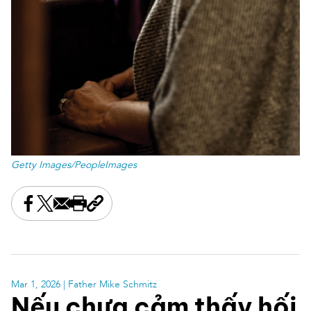
Getty Images/PeopleImages
Share this on Facebook
Share this on X
Share this by email
Print this page
Copy the page address
Mar 1, 2026
| Father Mike Schmitz
Nếu chưa cảm thấy hối