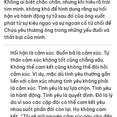
Không ai biết chắc chắn, nhưng khi hiểu rõ trái
tim mình, không khó để hình dung rằng sự hối
hận và hành động tự tử sau đó của ông xuất
phát từ sự kiêu ngạo và sự ngoan cố từ chối để
Chúa yêu thương ông trong những yếu đuối và
thất bại của mình.
Hối hận là cảm xúc. Buồn bã là cảm xúc. Tự
thân cảm xúc không tốt cũng chẳng xấu.
Không thể cam kết cũng không thể đòi hỏi
cảm xúc. Ví dụ, mặc dù tình yêu thường gắn
liền với cảm xúc nhưng tình yêu không phải
là cảm xúc. Tình yêu là sự lựa chọn. Tình yêu
là hành động. Tình yêu là quyết định. Đó là lý
do vì sao các cặp đôi có thể cam kết yêu
nhau suốt phần đời còn lại. Họ không cam
kết: “Tôi sẽ giữ nguyên cảm xúc này cho đến