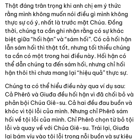
Thật đáng trân trọng khi anh chị em ý thức
rằng mình không muốn nói điều gì mình không
thực sự có ý, nhất là trước mặt Chúa. Đồng
thời, chúng ta cần ghi nhận rằng có sự khác
biệt giữa “hối hận” và “sám hối”. Có cả hối hận
lẫn sám hối thì thật tốt, nhưng tối thiểu chúng
ta cần có một trong hai điều này. Hối hận có
thể dẫn chúng ta đến sám hối, nhưng chỉ hối
hận thôi thì chưa mang lại “hiệu quả” thực sự.
Chúng ta có thể hiểu điều này qua ví dụ sau:
Cả Phêrô và Giuđa đều hối hận vì đã chối bỏ và
phản bội Chúa Giê-su. Cả hai đều đau buồn và
khóc vì tội lỗi của mình. Nhưng chỉ Phêrô sám
hối về tội lỗi của mình. Chỉ Phêrô chọn từ bỏ tội
lỗi và quay về với Chúa Giê-su. Trái lại, Giuđa
lại bám víu vào tội lỗi trong nỗi buồn và sự kiêu