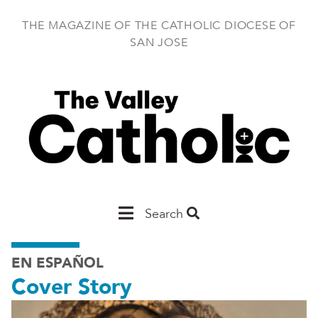
Skip
to
THE MAGAZINE OF THE CATHOLIC DIOCESE OF
main
SAN JOSE
content
Main
Search
San
EN ESPAÑOL
Jose
Cover Story