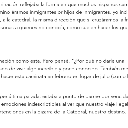
grinación reflejaba la forma en que muchos hispanos ca
ino éramos inmigrantes or hijos de inmigrantes, yo incl
e, a la catedral, la misma dirección que si cruzáramos la f
rsonas a quienes no conocía, como suelen hacer los gr
nación como esta. Pero pensé, "¿Por qué no darle una
seo de vivir algo increíble y poco conocido. También m
 hacer esta caminata en febrero en lugar de julio (como
a penúltima parada, estaba a punto de darme por vencida
 emociones indescriptibles al ver que nuestro viaje llega
enciones en la pizarra de la Catedral, nuestro destino.