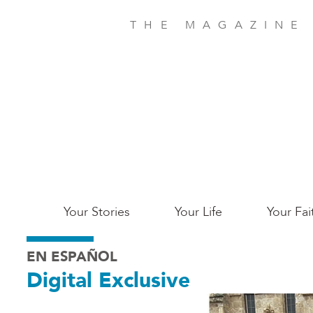
Skip
to
THE MAGAZINE
main
content
Main
Your Stories
Your Life
Your Fai
San
EN ESPAÑOL
Jose
Digital Exclusive