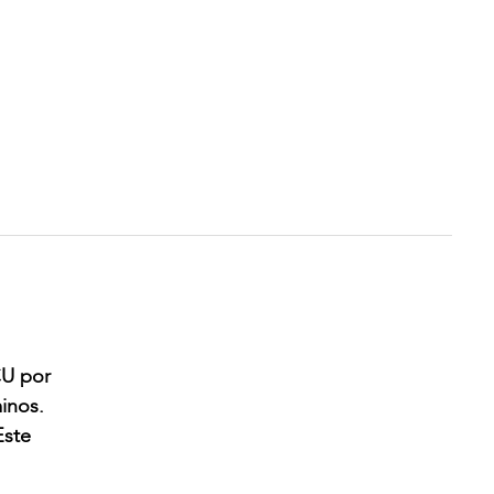
CU por
minos.
Este