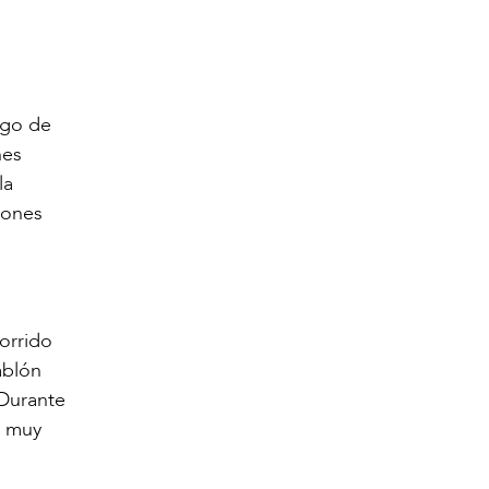
rgo de
nes
la
iones
orrido
ablón
 Durante
n muy