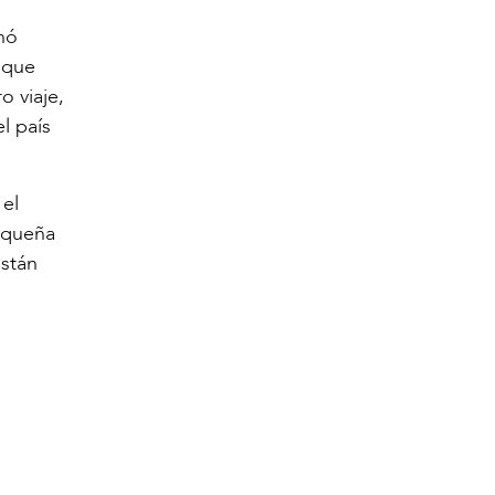
hó
 que
 viaje,
l país
 el
pequeña
están