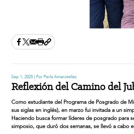
Share this on Facebook
Share this on X
Share this by email
Print this page
Copy the page address
Sep 1, 2025
| Por Perla Amarotellez
Reflexión del Camino del Ju
Como estudiante del Programa de Posgrado de Mini
sus siglas en inglés), en marzo fui invitada a un si
Haciendo busca formar líderes de posgrado para ser
simposio, que duró dos semanas, se llevó a cabo e