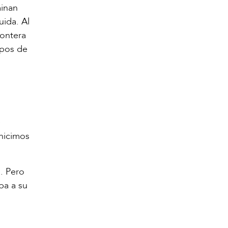
minan
uida. Al
rontera
upos de
e
 hicimos
. Pero
ba a su