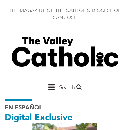
Skip
to
THE MAGAZINE OF THE CATHOLIC DIOCESE OF
main
SAN JOSE
content
Main
Search
San
EN ESPAÑOL
Jose
Digital Exclusive