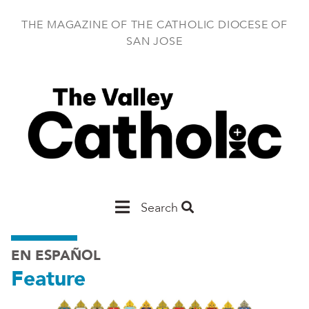
Skip
to
THE MAGAZINE OF THE CATHOLIC DIOCESE OF
main
SAN JOSE
content
Main
Search
San
EN ESPAÑOL
Jose
Feature