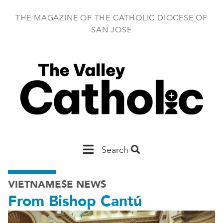
Skip
to
THE MAGAZINE OF THE CATHOLIC DIOCESE OF
main
SAN JOSE
content
Main
Search
San
VIETNAMESE NEWS
Jose
From Bishop Cantú