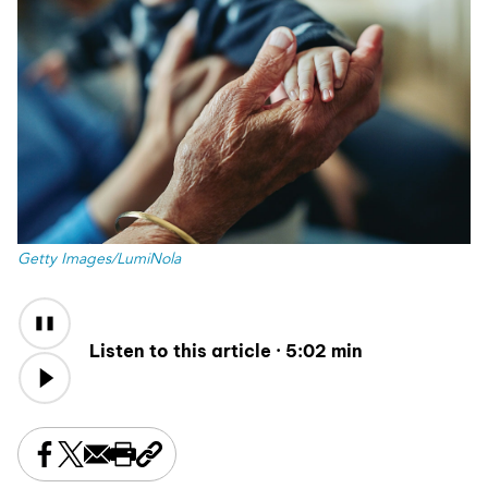
Getty Images/LumiNola
Audio
Content
Listen to this article ·
5:02 min
Share this on Facebook
Share this on X
Share this by email
Print this page
Copy the page address