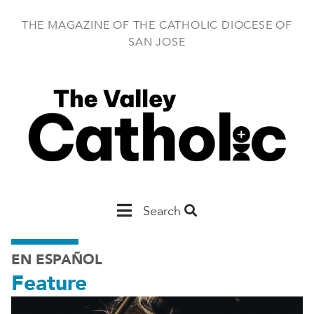
Skip
to
THE MAGAZINE OF THE CATHOLIC DIOCESE OF
main
SAN JOSE
content
Main
Search
San
EN ESPAÑOL
Jose
Feature