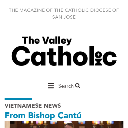
Skip
to
THE MAGAZINE OF THE CATHOLIC DIOCESE OF
main
SAN JOSE
content
Main
Search
San
VIETNAMESE NEWS
Jose
From Bishop Cantú