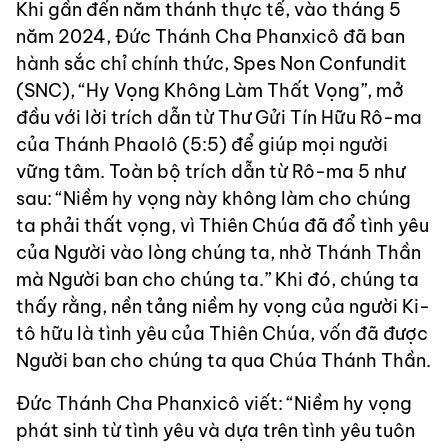
Khi gần đến năm thánh thực tế, vào tháng 5
năm 2024, Đức Thánh Cha Phanxicô đã ban
hành sắc chỉ chính thức, Spes Non Confundit
(SNC), “Hy Vọng Không Làm Thất Vọng”, mở
đầu với lời trích dẫn từ Thư Gửi Tín Hữu Rô-ma
của Thánh Phaolô (5:5) để giúp mọi người
vững tâm. Toàn bộ trích dẫn từ Rô-ma 5 như
sau: “Niềm hy vọng này không làm cho chúng
ta phải thất vọng, vì Thiên Chúa đã đổ tình yêu
của Người vào lòng chúng ta, nhờ Thánh Thần
mà Người ban cho chúng ta.” Khi đó, chúng ta
thấy rằng, nền tảng niềm hy vọng của người Ki-
tô hữu là tình yêu của Thiên Chúa, vốn đã được
Người ban cho chúng ta qua Chúa Thánh Thần.
Đức Thánh Cha Phanxicô viết: “Niềm hy vọng
phát sinh từ tình yêu và dựa trên tình yêu tuôn