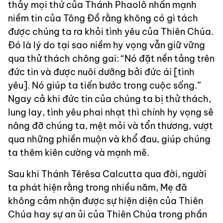
thảy mọi thứ của Thánh Phaolô nhấn mạnh
niềm tin của Tông Đồ rằng không có gì tách
được chúng ta ra khỏi tình yêu của Thiên Chúa.
Đó là lý do tại sao niềm hy vọng vẫn giữ vững
qua thử thách chông gai: “Nó đặt nền tảng trên
đức tin và được nuôi dưỡng bởi đức ái [tình
yêu]. Nó giúp ta tiến bước trong cuộc sống.”
Ngay cả khi đức tin của chúng ta bị thử thách,
lung lay, tình yêu phai nhạt thì chính hy vọng sẽ
nâng đỡ chúng ta, mệt mỏi và tổn thương, vượt
qua những phiền muộn và khổ đau, giúp chúng
ta thêm kiên cường và mạnh mẽ.
Sau khi Thánh Têrêsa Calcutta qua đời, người
ta phát hiện rằng trong nhiều năm, Mẹ đã
không cảm nhận được sự hiện diện của Thiên
Chúa hay sự an ủi của Thiên Chúa trong phần