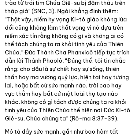
trào từ trái tim Chúa Giê-su bị đâm thâu trên
thập giá” (SNC, 3). Ngài khẳng định thêm:
“Thật vậy, niềm hy vọng Ki-tô giáo không lừa
dối cũng không làm thất vọng vì nó dựa trên
niềm xác tín rằng không có gì và không ai có
thể tách chúng ta ra khỏi tình yêu của Thiên
Chúa.” Đức Thánh Cha Phanxicô tiếp tục trích
dẫn lời Thánh Phaolô: “Đúng thế, tôi tin chắc
rằng: cho dầu là sự chết hay sự sống, thiên
thần hay ma vương quỷ lực, hiện tại hay tương
lai, hoặc bất cứ sức mạnh nào, trời cao hay
vực thẳm hay bất cứ một loài thọ tạo nào
khác, không có gì tách được chúng ta ra khỏi
tình yêu của Thiên Chúa thể hiện nơi Đức Ki-tô
Giê-su, Chúa chúng ta” (Rô-ma 8:37-39).
Mô tả đầy sức mạnh, gần như bao hàm tất