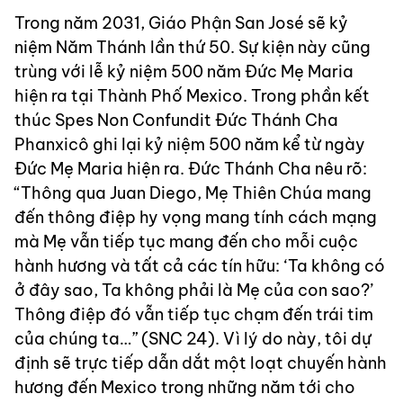
Trong năm 2031, Giáo Phận San José sẽ kỷ
niệm Năm Thánh lần thứ 50. Sự kiện này cũng
trùng với lễ kỷ niệm 500 năm Đức Mẹ Maria
hiện ra tại Thành Phố Mexico. Trong phần kết
thúc Spes Non Confundit Đức Thánh Cha
Phanxicô ghi lại kỷ niệm 500 năm kể từ ngày
Đức Mẹ Maria hiện ra. Đức Thánh Cha nêu rõ:
“Thông qua Juan Diego, Mẹ Thiên Chúa mang
đến thông điệp hy vọng mang tính cách mạng
mà Mẹ vẫn tiếp tục mang đến cho mỗi cuộc
hành hương và tất cả các tín hữu: ‘Ta không có
ở đây sao, Ta không phải là Mẹ của con sao?’
Thông điệp đó vẫn tiếp tục chạm đến trái tim
của chúng ta…” (SNC 24). Vì lý do này, tôi dự
định sẽ trực tiếp dẫn dắt một loạt chuyến hành
hương đến Mexico trong những năm tới cho