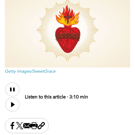
Getty Images/SweetGrace
Audio
Content
Listen to this article ·
3:10 min
Share this on Facebook
Share this on X
Share this by email
Print this page
Copy the page address