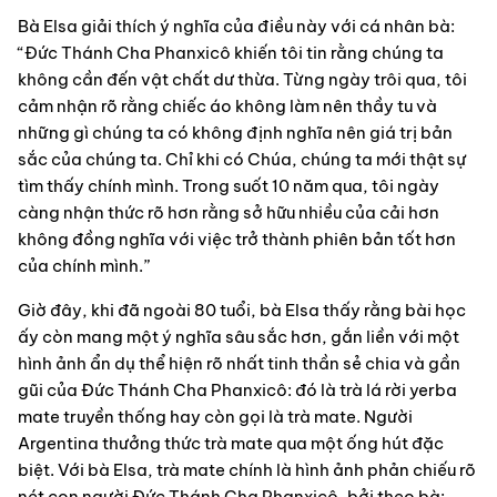
Bà Elsa giải thích ý nghĩa của điều này với cá nhân bà: 
“Đức Thánh Cha Phanxicô khiến tôi tin rằng chúng ta 
không cần đến vật chất dư thừa. Từng ngày trôi qua, tôi 
cảm nhận rõ rằng chiếc áo không làm nên thầy tu và 
những gì chúng ta có không định nghĩa nên giá trị bản 
sắc của chúng ta. Chỉ khi có Chúa, chúng ta mới thật sự 
tìm thấy chính mình. Trong suốt 10 năm qua, tôi ngày 
càng nhận thức rõ hơn rằng sở hữu nhiều của cải hơn 
không đồng nghĩa với việc trở thành phiên bản tốt hơn 
của chính mình.”  
Giờ đây, khi đã ngoài 80 tuổi, bà Elsa thấy rằng bài học 
ấy còn mang một ý nghĩa sâu sắc hơn, gắn liền với một 
hình ảnh ẩn dụ thể hiện rõ nhất tinh thần sẻ chia và gần 
gũi của Đức Thánh Cha Phanxicô: đó là trà lá rời yerba 
mate truyền thống hay còn gọi là trà mate. Người 
Argentina thưởng thức trà mate qua một ống hút đặc 
biệt. Với bà Elsa, trà mate chính là hình ảnh phản chiếu rõ 
nét con người Đức Thánh Cha Phanxicô, bởi theo bà: 