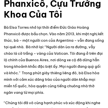
Phanxicô, Cựu Trưởng
Khoa Của Tôi
Bà Elsa Torres nhớ lại thời điểm Đức Giáo Hoàng 
Phanxicô được bầu chọn. Vào năm 2013, khi mật nghị kết 
thúc, bà – một người con của Argentina – vẫn đang sống 
tại quê nhà.  Bà nhớ lại: “Người dân ùa ra đường, vẫy 
chào lá cờ trắng – vàng của Vatican. Tôi đang ở trên đại 
lộ chính của Buenos Aires, nơi dòng xe cộ đã dừng hẳn 
trong khoảnh khắc đặc biệt ấy. Mọi người đang quỳ gối 
và khóc.”  Trong phút giây thiêng liêng đó, bà Elsa hòa 
mình với cảm xúc dâng trào của người dân khắp mọi 
miền tổ quốc, hòa quyện cùng tiếng chuông nhà thờ 
ngân vang từ mọi phía.
“Chúng tôi đã vô cùng hạnh phúc và xúc động khi nghe 