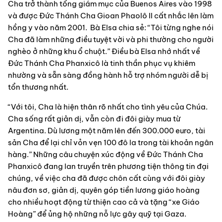
Cha trở thành tổng giám mục của Buenos Aires vào 1998 
và được Đức Thánh Cha Gioan Phaolô II cất nhắc lên làm 
hồng y vào năm 2001.  Bà Elsa chia sẻ: “Tôi từng nghe nói 
Cha đã làm những điều tuyệt vời và phi thường cho người 
nghèo ở những khu ổ chuột.” Điều bà Elsa nhớ nhất về 
Đức Thánh Cha Phanxicô là tinh thần phục vụ khiêm 
nhường và sẵn sàng đồng hành hỗ trợ nhóm người dễ bị 
tổn thương nhất.
“Với tôi, Cha là hiện thân rõ nhất cho tình yêu của Chúa. 
Cha sống rất giản dị, vẫn còn đi đôi giày mua từ 
Argentina. Dù lương một năm lên đến 300.000 euro, tài 
sản Cha để lại chỉ vỏn vẹn 100 đô la trong tài khoản ngân 
hàng.” Những câu chuyện xúc động về Đức Thánh Cha 
Phanxicô đang lan truyền trên phương tiện thông tin đại 
chúng, về việc cha đã được chôn cất cùng với đôi giày 
nâu đơn sơ, giản dị, quyên góp tiền lương giáo hoàng 
cho nhiều hoạt động từ thiện cao cả và tặng “xe Giáo 
Hoàng” để ủng hộ những nỗ lực gây quỹ tại Gaza.