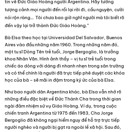
tin về Đức Giáo Hoàng người Argentina. Hãy tưởng 
tượng cảnh mọi người đến rồi lại rời đi, cầu nguyện, cười 
nói rộn ràng…  Tôi chưa bao giờ nghĩ người mà tôi biết rõ 
đến vậy lại trở thành Đức Giáo Hoàng.”
Bà Elsa theo học tại Universidad Del Salvador, Buenos 
Aires vào đầu những năm 1960. Trong những năm đó, 
một tu sĩ Dòng Tên trẻ tuổi, Jorge Bergoglio, là trưởng 
khoa Nhân Văn. Hình ảnh thầy – vị tu sĩ trẻ tuổi trong 
chiếc áo dòng với dáng đi nhanh nhẹn trong sân trường 
và có thể chính là người đã trực tiếp phê duyệt các khóa 
học của bà – sẽ mãi in đậm trong ký ức của bà Elsa.
Như bao người dân Argentina khác, bà Elsa vẫn nhớ rõ 
những điều đặc biệt về Đức Thánh Cha trong thời gian 
ngài đảm nhiệm sứ vụ Giáo Hoàng. Ví dụ, trong cuộc 
chiến tranh Argentina từ 1975 đến 1983, Cha Jorge 
Bergoglio đã không ngại hiểm nguy để hỗ trợ trực tiếp 
người nghèo và người bị gạt ra ngoài lề xã hội. Sau đó, 