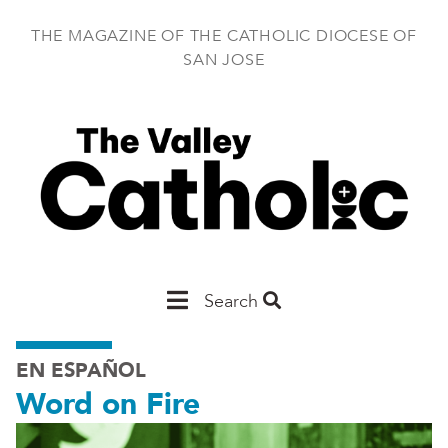
Skip
to
THE MAGAZINE OF THE CATHOLIC DIOCESE OF
main
SAN JOSE
content
Main
Search
San
EN ESPAÑOL
Jose
Word on Fire