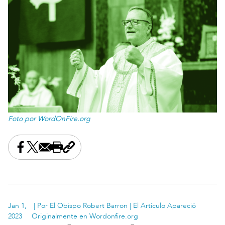
Foto por WordOnFire.org
Share this on Facebook
Share this on X
Share this by email
Print this page
Copy the page address
Jan 1,
| Por El Obispo Robert Barron | El Artículo Apareció
2023
Originalmente en Wordonfire.org