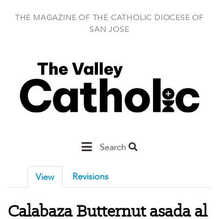
Skip
to
THE MAGAZINE OF THE CATHOLIC DIOCESE OF
main
SAN JOSE
content
Main
Search
San
Revisions
View
Jose
Calabaza Butternut asada al