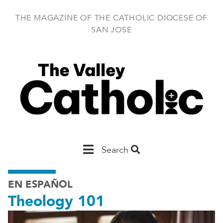
Skip
to
THE MAGAZINE OF THE CATHOLIC DIOCESE OF
main
SAN JOSE
content
Main
Search
San
EN ESPAÑOL
Jose
Theology 101