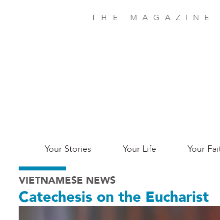
Skip
to
THE MAGAZINE
main
content
Main
Your Stories
Your Life
Your Fai
San
VIETNAMESE NEWS
Jose
Catechesis on the Eucharist