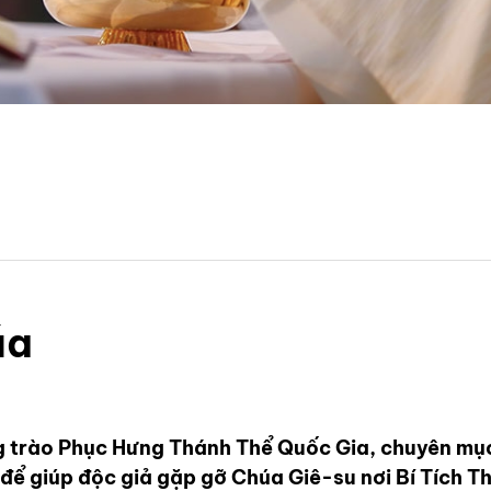
úa
g trào Phục Hưng Thánh Thể Quốc Gia, chuyên mụ
ể để giúp độc giả gặp gỡ Chúa Giê-su nơi Bí Tích T