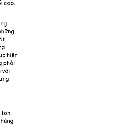
i cao.
ằng
 những
át
ng
ực hiện
g phải
 với
hững
 tôn
 chúng