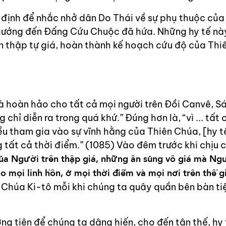
định để nhắc nhở dân Do Thái về sự phụ thuộc của
hướng đến Đấng Cứu Chuộc đã hứa. Những hy tế nà
n thập tự giá, hoàn thành kế hoạch cứu độ của Thi
à hoàn hảo cho tất cả mọi người trên Đồi Canvê, S
chỉ diễn ra trong quá khứ.” Đúng hơn là, “vì ... tất 
đều tham gia vào sự vĩnh hằng của Thiên Chúa, [hy t
g tất cả thời điểm.” (1085) Vào đêm trước khi chịu 
 của Người trên thập giá, những ân sủng vô giá mà Ng
 mọi linh hồn, ở mọi thời điểm và mọi nơi trên thế gi
 Chúa Ki-tô mỗi khi chúng ta quây quần bên bàn ti
ng tiện để chúng ta dâng hiến, cho đến tận thế, hy