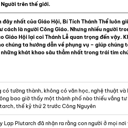
Người trên thế giới.
ây nhất của Giáo Hội, Bí Tích Thánh Thể luôn giữ 
tư cách là người Công Giáo. Nhưng nhiều người tr
ao Giáo Hội lại coi Thánh Lễ quan trọng đến vậy. K
o chúng ta hướng dẫn về phụng vụ – giúp chúng t
g những khát khao sâu thẳm nhất trong trái tim ch
 có tường thành, không có văn học, nghệ thuật và
ông bao giờ thấy một thành phố nào thiếu vắng tư 
lutarch, thế kỷ thứ 2 trước Công Nguyên
Hy Lạp Plutarch đã nhận ra rằng con người ở mọi nơi