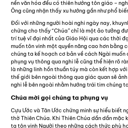
nền văn hóa đều có thiên hướng tôn giáo – ngh
Ông cũng nhận thấy xu hướng gần như phổ biến 
Đối với những người hoài nghi ngày nay, khuyn
chứng cho thấy “Chúa” chỉ là một ảo tưởng đư
trí tuệ vĩ đại nhất của Giáo Hội qua các thời 
muốn tôn vinh một quyền năng cao hơn bằng cá
chúng ta kế hoạch cơ bản về cách Ngài muốn ch
phụng vụ thông qua nghi lễ cũng thể hiện rõ r
là những linh hồn thuần túy mà còn kết hợp với
thế giới bên ngoài thông qua giác quan sẽ ản
nghi lễ bên ngoài nhằm hướng trái tim chúng t
Chúa mời gọi chúng ta phụng vụ
Cựu Ước và Tân Ước chứng minh sự hiểu biết n
thờ Thiên Chúa. Khi Thiên Chúa dần dần mặc kh
ta tôn vinh Người theo những cách thức phù hợ