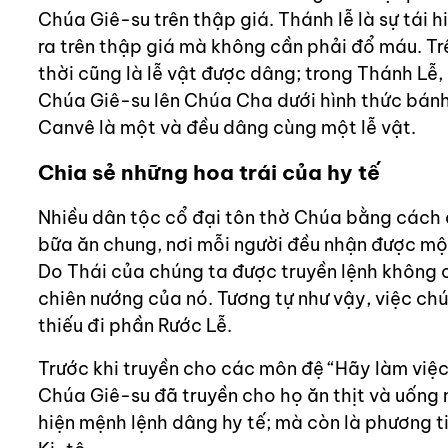
Chúa Giê-su trên thập giá. Thánh lễ là sự tái hi
ra trên thập giá mà không cần phải đổ máu. Tr
thời cũng là lễ vật được dâng; trong Thánh Lễ
Chúa Giê-su lên Chúa Cha dưới hình thức bánh v
Canvê là một và đều dâng cùng một lễ vật.
Chia sẻ những hoa trái của hy tế
Nhiều dân tộc cổ đại tôn thờ Chúa bằng cách 
bữa ăn chung, nơi mỗi người đều nhận được một
Do Thái của chúng ta được truyền lệnh không c
chiên nướng của nó. Tương tự như vậy, việc ch
thiếu đi phần Rước Lễ.
Trước khi truyền cho các môn đệ “Hãy làm việc
Chúa Giê-su đã truyền cho họ ăn thịt và uống 
hiện mệnh lệnh dâng hy tế; mà còn là phương 