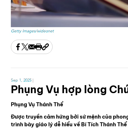
Getty Images/wideonet
Share this on Facebook
Share this on X
Share this by email
Print this page
Copy the page address
Sep 1, 2025
|
Phụng Vụ hợp lòng Ch
Phụng Vụ Thánh Thể
Được truyền cảm hứng bởi sứ mệnh của phon
trình bày giáo lý dễ hiểu về Bí Tích Thánh Th