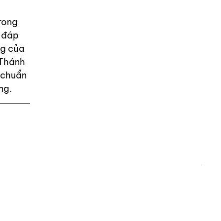
rong
i đáp
ng của
 Thánh
 chuẩn
ng.