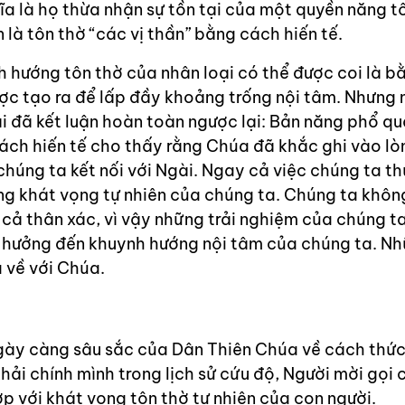
ĩa là họ thừa nhận sự tồn tại của một quyền năng tố
là tôn thờ “các vị thần” bằng cách hiến tế.
h hướng tôn thờ của nhân loại có thể được coi là b
ợc tạo ra để lấp đầy khoảng trống nội tâm. Nhưng
đại đã kết luận hoàn toàn ngược lại: Bản năng phổ qu
ch hiến tế cho thấy rằng Chúa đã khắc ghi vào lò
úng ta kết nối với Ngài. Ngay cả việc chúng ta th
àng khát vọng tự nhiên của chúng ta. Chúng ta khôn
 cả thân xác, vì vậy những trải nghiệm của chúng ta
h hưởng đến khuynh hướng nội tâm của chúng ta. N
a về với Chúa.
gày càng sâu sắc của Dân Thiên Chúa về cách thức
ải chính mình trong lịch sử cứu độ, Người mời gọi
p với khát vọng tôn thờ tự nhiên của con người.