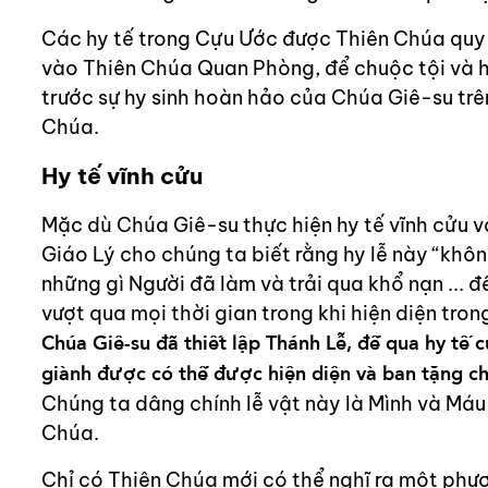
Các hy tế trong Cựu Ước được Thiên Chúa quy 
vào Thiên Chúa Quan Phòng, để chuộc tội và 
trước sự hy sinh hoàn hảo của Chúa Giê-su trê
Chúa.
Hy tế vĩnh cửu
Mặc dù Chúa Giê-su thực hiện hy tế vĩnh cửu v
Giáo Lý cho chúng ta biết rằng hy lễ này “không 
những gì Người đã làm và trải qua khổ nạn ... 
vượt qua mọi thời gian trong khi hiện diện tron
Chúa Giê-su đã thiết lập Thánh Lễ, để qua hy tế
giành được có thể được hiện diện và ban tặng cho
Chúng ta dâng chính lễ vật này là Mình và Máu
Chúa.
Chỉ có Thiên Chúa mới có thể nghĩ ra một phươ