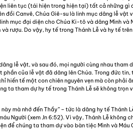
ện liên tục (tái hiện trong hiện tại) tất cả những gì
ên đồi Canvê, Chúa Giê-su là linh mục dâng lễ vật 
, linh mục đại diện cho Chúa Ki-tô và dâng Mình và
à rượu. Do vậy, hy tế trong Thánh Lễ và hy tế trên
dâng lễ vật, và sau đó, mọi người cùng nhau tham 
 phần của lễ vật đã dâng lên Chúa. Trong đức tin, t
hỉ hiến tế một con chiên nguyên vẹn mà còn phải ăn
úng ta tham dự hy tế trong Thánh Lễ sẽ không trọn 
 này mà nhớ đến Thầy” – tức là dâng hy tế Thánh L
máu Người (xem Jn 6:52). Vì vậy, Thánh Lễ không ch
tiện để chúng ta tham dự vào bàn tiệc Mình và Máu