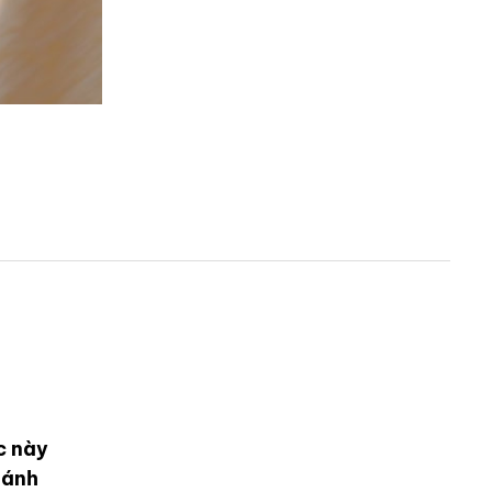
c này
hánh