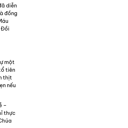
 đã diễn
và đồng
 Máu
 Đồi
dự một
ổ tiên
 thịt
vẹn nếu
ễ –
ỉ thực
 Chúa