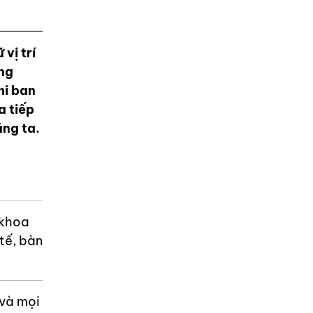
vị trí
ong
hi ban
a tiếp
úng ta.
 khoa
tế, bàn
 và mọi