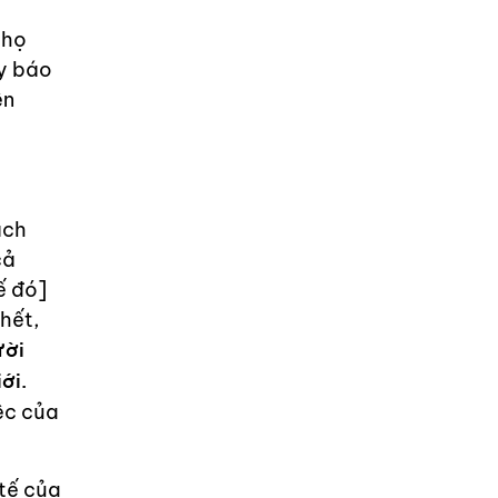
 họ
y báo
ên
ách
cả
ế đó]
chết,
ười
ới.
ệc của
 tế của