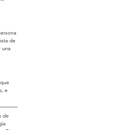
persona
ista de
r una
 que
s, e
s de
gía