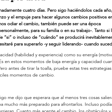
adamente cuatro días. Pero sigo haciéndolos cada año
zo y el empuje para hacer algunos cambios positivos e
mos odiar el cambio, también puede ser una época
sonalmente, para su familia o en su trabajo-. Tanto si 
de “si” o incluso de “cuándo” se producirá inevitablemen
sitaré para superarlo -y seguir liderando- cuando suced
cidad (habilidad y experiencia) como su energía (motiv
s. Es en estos momentos de baja energía y capacidad cua
o antes de tirar la toalla, pruebe estas tres estrategias
fíciles momentos de cambio.
migo me dijo que esperara que al menos tres cosas salie
ba mucho más preparado para afrontarlos. Incluso podía
urrieran. Cuanto más acepte el cambio, los obstáculos y 