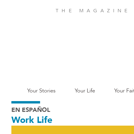
Skip
to
THE MAGAZINE
main
content
Main
Your Stories
Your Life
Your Fai
San
EN ESPAÑOL
Jose
Work Life