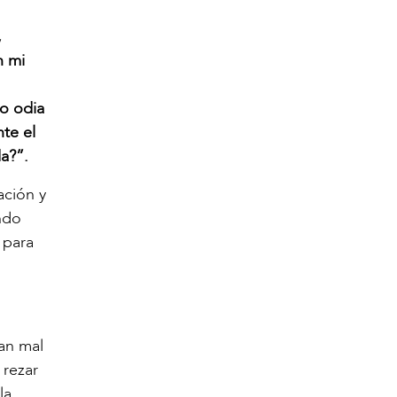
,
n mi
lo odia
te el
a?”.
ación y
ndo
 para
ran mal
 rezar
la