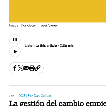
Imagen Por Getty Images/treety
Audio
Content
Listen to this article ·
2:36 min
Share this on Facebook
Share this on X
Share this by email
Print this page
Copy the page address
Jan 1, 2025
| Por Dan Cellucci
La gestión del cambio empie