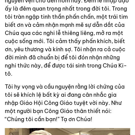
nguyên vẹn cho đến hôm nay. Đêm lễ nhập đạo
ấy là đêm quan trọng nhất trong đời tôi. Trong
tôi tràn ngập tinh thần phấn chấn, một trái tim
biết ơn và cảm nhận mạnh mẽ sự dẫn dắt của
Chúa qua các nghi lễ thiêng liêng, mở ra một
cuộc sống mới. Tôi cảm thấy phấn khích, biết
ơn, yêu thương và kính sợ. Tôi nhận ra cả cuộc
đời mình đã chuẩn bị để tôi đón nhận những
nghi thức này, để được tái sinh trong Chúa Ki-
tô.
Tôi hy vọng và cầu nguyện rằng lời chứng của
tôi sẽ khích lệ bất kỳ ai đang cân nhắc gia
nhập Giáo Hội Công Giáo tuyệt vời này. Như
một người bạn Công Giáo thân thiết nói:
“Chúng tôi cần bạn!” Tạ ơn Chúa!