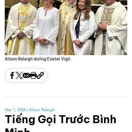
Alison Raleigh during Easter Vigil.
Share this on Facebook
Share this on X
Share this by email
Print this page
Copy the page address
Mar 1, 2026
| Alison Raleigh
Tiếng Gọi Trước Bình