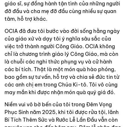
giáo sĩ, sự đồng hành tận tình của những người
đỡ đầu và cha mẹ đỡ đầu cùng nhiều sự quan
tâm, hỗ trợ khác.
OCIA đã đưa tôi bước vào đời sống hằng ngày
của giáo xứ và dạy tôi ý nghĩa sâu sắc của
việc trở thành người Công Giáo. OCIA không
chỉ là chương trình giáo lý Công Giáo, mà còn
là chuỗi các nghi thức phụng vụ và cử hành
các bí tích. Thật là một món quà hào phóng,
bao gồm sự tư vấn, hỗ trợ và chia sẻ đức tin từ
các anh chị em trong Chúa Ki-tô. Tôi vô cùng
may mắn khi được nhận món quà quý giá đó.
Niềm vui vô bờ bến của tôi trong Đêm Vọng
Phục Sinh năm 2025, khi tôi được rửa tội, lãnh
Bí Tích Thêm Sức và Rước Lễ Lần Đầu vẫn còn