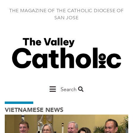
Skip
to
THE MAGAZINE OF THE CATHOLIC DIOCESE OF
main
SAN JOSE
content
Main
Search
San
VIETNAMESE NEWS
Jose