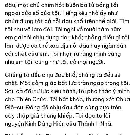
đầu, một chú chim hót buồn bã từ bóng tối
ngoài cửa sổ của tôi. Tiếng kêu nhỏ ấy như
chứa đựng tất cả nỗi đau khổ trên thế giới. Tim
tôi như vỡ làm đôi. Tôi nghĩ về mười tám năm
em gái tôi chịu đựng đau khổ; chẳng điều gì tôi
làm được có thể xoa dịu nỗi đau hay ngăn cản
cái chết của em. Tôi nhận ra rằng mình cũng
như em tôi, cũng như tất cả mọi người.
Chúng ta đều chịu đau khổ; chúng ta đều sẽ
chết. Một cảm giác bất lực tràn ngập trong tôi.
Sau cả đời tự lực kiêu hãnh, tôi phó thác ý mình
cho Thiên Chúa. Tôi bật khóc, thương xót Chúa
Giê-su, Đấng đã chịu đau đớn cùng cực trên
cây thập giá khủng khiếp. Tôi đọc to lời
nguyện Kinh Dâng Hiến của Thánh I-Nhã.