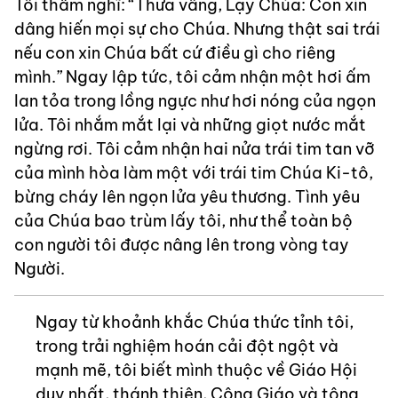
Tôi thầm nghĩ: “Thưa vâng, Lạy Chúa: Con xin
dâng hiến mọi sự cho Chúa. Nhưng thật sai trái
nếu con xin Chúa bất cứ điều gì cho riêng
mình.” Ngay lập tức, tôi cảm nhận một hơi ấm
lan tỏa trong lồng ngực như hơi nóng của ngọn
lửa. Tôi nhắm mắt lại và những giọt nước mắt
ngừng rơi. Tôi cảm nhận hai nửa trái tim tan vỡ
của mình hòa làm một với trái tim Chúa Ki-tô,
bừng cháy lên ngọn lửa yêu thương. Tình yêu
của Chúa bao trùm lấy tôi, như thể toàn bộ
con người tôi được nâng lên trong vòng tay
Người.
Ngay từ khoảnh khắc Chúa thức tỉnh tôi,
trong trải nghiệm hoán cải đột ngột và
mạnh mẽ, tôi biết mình thuộc về Giáo Hội
duy nhất, thánh thiện, Công Giáo và tông