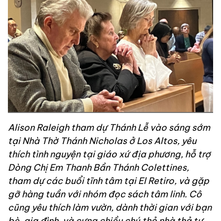
Alison Raleigh tham dự Thánh Lễ vào sáng sớm
tại Nhà Thờ Thánh Nicholas ở Los Altos, yêu
thích tình nguyện tại giáo xứ địa phương, hỗ trợ
Dòng Chị Em Thanh Bần Thánh Colettines,
tham dự các buổi tĩnh tâm tại El Retiro, và gặp
gỡ hàng tuần với nhóm đọc sách tâm linh. Cô
cũng yêu thích làm vườn, dành thời gian với bạn
bè, gia đình, và cưng chiều chú thỏ nhà thả tự