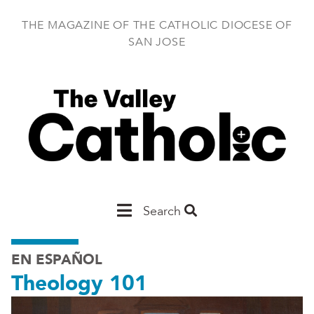
Skip
to
THE MAGAZINE OF THE CATHOLIC DIOCESE OF
main
SAN JOSE
content
Main
Search
San
EN ESPAÑOL
Jose
Theology 101