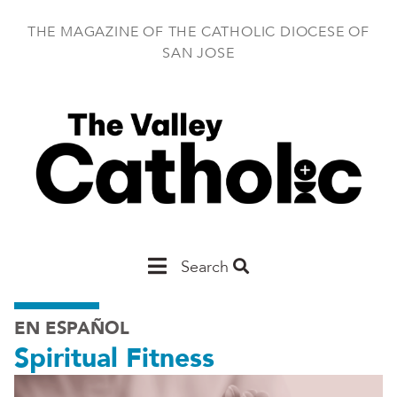
Skip
to
THE MAGAZINE OF THE CATHOLIC DIOCESE OF
main
SAN JOSE
content
Main
Search
San
EN ESPAÑOL
Jose
Spiritual Fitness