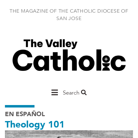
Skip
to
THE MAGAZINE OF THE CATHOLIC DIOCESE OF
main
SAN JOSE
content
Main
Search
San
EN ESPAÑOL
Jose
Theology 101