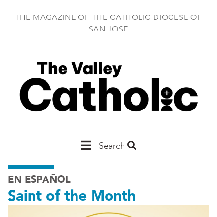
Skip
to
THE MAGAZINE OF THE CATHOLIC DIOCESE OF
main
SAN JOSE
content
Main
Search
San
EN ESPAÑOL
Jose
Saint of the Month