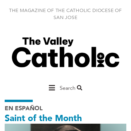
Skip
to
THE MAGAZINE OF THE CATHOLIC DIOCESE OF
main
SAN JOSE
content
Main
Search
San
EN ESPAÑOL
Jose
Saint of the Month