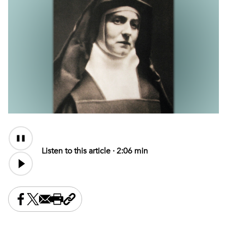
Audio
Content
Listen to this article ·
2:06 min
Share this on Facebook
Share this on X
Share this by email
Print this page
Copy the page address