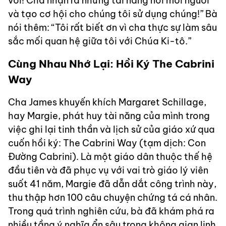
vời! Cha nhận ra những tài năng nơi mỗi người
và tạo cơ hội cho chúng tôi sử dụng chúng!” Bà
nói thêm: “Tôi rất biết ơn vì cha thực sự làm sâu
sắc mối quan hệ giữa tôi với Chúa Ki-tô.”
Cùng Nhau Nhớ Lại: Hồi Ký The Cabrini
Way
Cha James khuyến khích Margaret Schillage,
hay Margie, phát huy tài năng của mình trong
việc ghi lại tinh thần và lịch sử của giáo xứ qua
cuốn hồi ký: The Cabrini Way (tạm dịch: Con
Đường Cabrini). Là một giáo dân thuộc thế hệ
đầu tiên và đã phục vụ với vai trò giáo lý viên
suốt 41 năm, Margie đã dẫn dắt công trình này,
thu thập hơn 100 câu chuyện chứng tá cá nhân.
Trong quá trình nghiên cứu, bà đã khám phá ra
nhiều tầng ý nghĩa ẩn sâu trong không gian linh