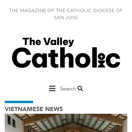
Skip
to
THE MAGAZINE OF THE CATHOLIC DIOCESE OF
main
SAN JOSE
content
Main
Search
San
VIETNAMESE NEWS
Jose