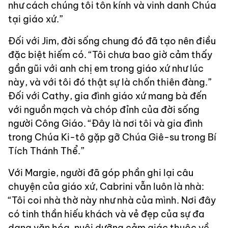
như cách chúng tôi tôn kính và vinh danh Chúa
tại giáo xứ.”
Đối với Jim, đời sống chung đó đã tạo nên điều
đặc biệt hiếm có. “Tôi chưa bao giờ cảm thấy
gần gũi với anh chị em trong giáo xứ như lúc
này, và với tôi đó thật sự là chốn thiên đàng.”
Đối với Cathy, gia đình giáo xứ mang bà đến
với nguồn mạch và chóp đỉnh của đời sống
người Công Giáo. “Đây là nơi tôi và gia đình
trong Chúa Ki-tô gặp gỡ Chúa Giê-su trong Bí
Tích Thánh Thể.”
Với Margie, người đã góp phần ghi lại câu
chuyện của giáo xứ, Cabrini vẫn luôn là nhà:
“Tôi coi nhà thờ này như nhà của mình. Nơi đây
có tinh thần hiếu khách và vẻ đẹp của sự đa
dạng văn hóa, nuôi dưỡng cảm giác thuộc về,