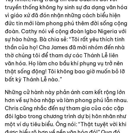
truyền thống không hy sinh sự đa dạng văn hóa
vì giáo xứ đã đón nhận những cách biểu hiện
đức tin mới làm phong phú thêm đời sống cộng
đoàn. Cathy nói về cộng đoàn Igbo Nigeria với
sự hào hứng. Bà chia sẻ: “Tôi rất yêu thích tinh
thần của họ! Cha James đã mời nhóm đến nhà
thờ chúng tôi để tham dự các Thánh Lễ liên
văn hóa. Họ làm cho bầu khí phụng vụ trở nên
thật sống động! Tôi không bao giờ muốn bỏ lỡ
bất kỳ Thánh Lễ nào.”
Những cử hành này phản ánh cam kết rộng lớn
hơn về sự hòa nhập và làm phong phú lẫn nhau.
Chris cũng nhắc đến sự tham gia của các cặp
đôi Igbo trong chương trình dự bị hôn nhân như
một ví dụ tiêu biểu. Ông nói: “Thật tuyệt vời khi
được hiểu rõ hơn về nền văn hóa đó!” Qua đó,