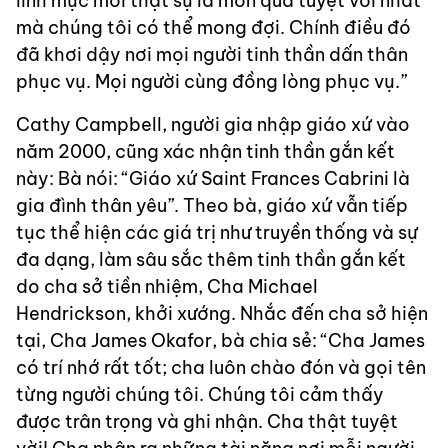
linh mục mới thật sự là món quà tuyệt vời nhất
mà chúng tôi có thể mong đợi. Chính điều đó
đã khơi dậy nơi mọi người tinh thần dấn thân
phục vụ. Mọi người cùng đồng lòng phục vụ.”
Cathy Campbell, người gia nhập giáo xứ vào
năm 2000, cũng xác nhận tinh thần gắn kết
này: Bà nói: “Giáo xứ Saint Frances Cabrini là
gia đình thân yêu”. Theo bà, giáo xứ vẫn tiếp
tục thể hiện các giá trị như truyền thống và sự
đa dạng, làm sâu sắc thêm tinh thần gắn kết
do cha sở tiền nhiệm, Cha Michael
Hendrickson, khởi xướng. Nhắc đến cha sở hiện
tại, Cha James Okafor, bà chia sẻ: “Cha James
có trí nhớ rất tốt; cha luôn chào đón và gọi tên
từng người chúng tôi. Chúng tôi cảm thấy
được trân trọng và ghi nhận. Cha thật tuyệt