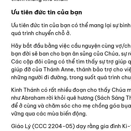
Ưu tiên đức tin của bạn
Ưu tiên đức tin của bạn có thể mang lại sự bìn
quá trình chuyển chỗ ở.
Hãy bắt đầu bằng việc cầu nguyện cùng vợ/ch
bạn đời sẽ ban cho bạn ân sủng của Chúa, sự r
Các cặp đôi cũng có thể tìm thấy sự trợ giúp qu
giúp đỡ của Thánh Anne, thánh bảo trợ cho vi
những người đi đường, trong suốt quá trình chu
Kinh Thánh có rất nhiều đoạn cho thấy Chúa m
như Abraham rời khỏi quê hương (Sách Sáng Th
để ở cùng và chăm sóc cho mẹ chồng góa bụa (R
vững qua các mùa biến động.
Giáo Lý (CCC 2204-05) dạy rằng gia đình Ki-tô