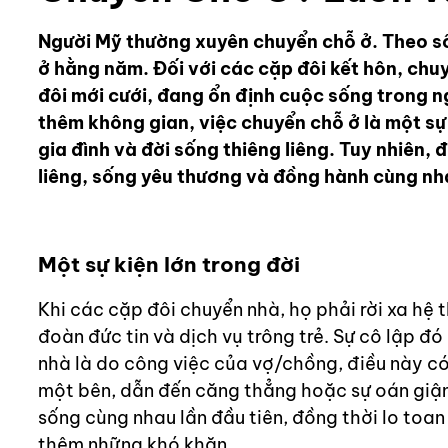
Người Mỹ thường xuyên chuyển chỗ ở. Theo số
ở hằng năm. Đối với các cặp đôi kết hôn, chuy
đôi mới cưới, đang ổn định cuộc sống trong ng
thêm không gian, việc chuyển chỗ ở là một sự 
gia đình và đời sống thiêng liêng. Tuy nhiên, 
liêng, sống yêu thương và đồng hành cùng nh
Một sự kiện lớn trong đời
Khi các cặp đôi chuyển nhà, họ phải rời xa hệ
đoàn đức tin và dịch vụ trông trẻ. Sự cô lập 
nhà là do công việc của vợ/chồng, điều này có
một bên, dẫn đến căng thẳng hoặc sự oán giận.
sống cùng nhau lần đầu tiên, đồng thời lo toan 
thêm những khó khăn.