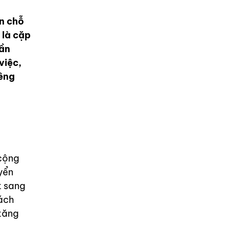
n chỗ
 là cặp
cần
việc,
iêng
 cộng
yển
t sang
cách
 tăng