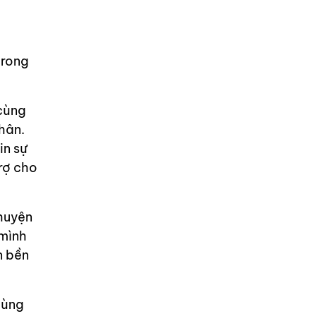
trong
cùng
hân.
in sự
rợ cho
huyện
 mình
n bền
cùng