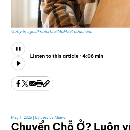
Getty Images/PhotoAlto/MoMo Productions
Audio
Content
Listen to this article ·
4:06 min
Share this on Facebook
Share this on X
Share this by email
Print this page
Copy the page address
May 1, 2026
| By Jessica Miano
Chuyển Chỗ Ở? Luôn vữ