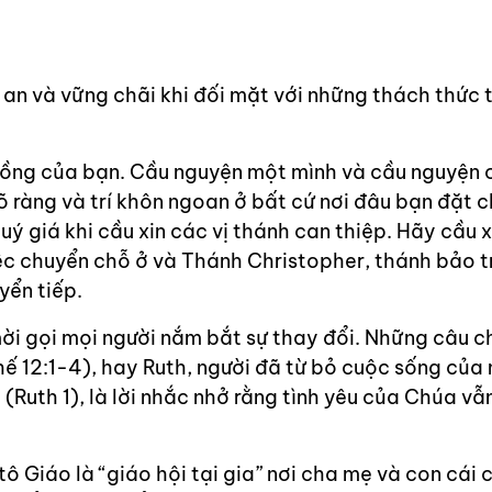
h an và vững chãi khi đối mặt với những thách thức 
ồng của bạn. Cầu nguyện một mình và cầu nguyện 
õ ràng và trí khôn ngoan ở bất cứ nơi đâu bạn đặt c
ý giá khi cầu xin các vị thánh can thiệp. Hãy cầu x
ệc chuyển chỗ ở và Thánh Christopher, thánh bảo t
yển tiếp.
ời gọi mọi người nắm bắt sự thay đổi. Những câu c
ế 12:1-4), hay Ruth, người đã từ bỏ cuộc sống của
uth 1), là lời nhắc nhở rằng tình yêu của Chúa vẫ
 Giáo là “giáo hội tại gia” nơi cha mẹ và con cái 