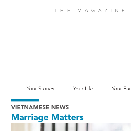
Skip
to
THE MAGAZINE
main
content
Main
Your Stories
Your Life
Your Fai
San
VIETNAMESE NEWS
Jose
Marriage Matters