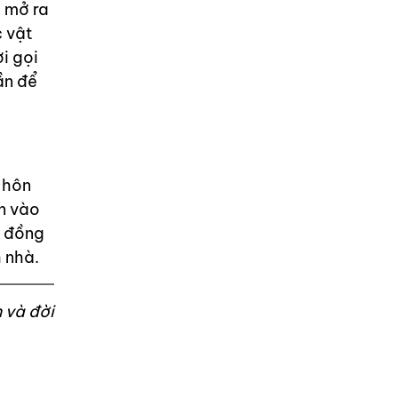
g mở ra
c vật
i gọi
ần để
 hôn
in vào
u đồng
 nhà.
 và đời