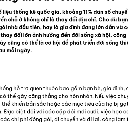
 liệu thống kê quốc gia, khoảng 11% dân số chuyể
ển chỗ ở không chỉ là thay đổi địa chỉ. Cho dù bạn
ôi nhà đầu tiên, hay là gia đình đang lớn dần và 
thay đổi lớn ảnh hưởng đến đời sống xã hội, công 
đây cũng có thể là cơ hội để phát triển đời sống th
au mỗi ngày.
 thống hỗ trợ quen thuộc bao gồm bạn bè, gia đình,
đó có thể gây căng thẳng cho hôn nhân. Nếu việc chu
 thể khiến bản sắc hoặc các mục tiêu của họ bị gạ
 Đặc biệt đối với các cặp đôi mới cưới, việc học 
các chi phí đóng gói, di chuyển và đi lại, càng làm