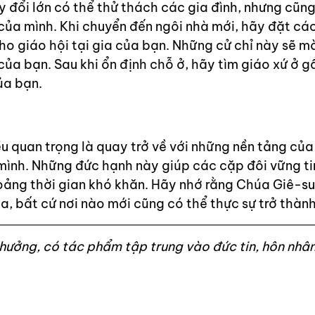
 đổi lớn có thể thử thách các gia đình, nhưng cũn
 của mình. Khi chuyển đến ngôi nhà mới, hãy đặt cá
o giáo hội tại gia của bạn. Những cử chỉ này sẽ mờ
ủa bạn. Sau khi ổn định chỗ ở, hãy tìm giáo xứ ở g
ủa bạn.
ều quan trọng là quay trở về với những nền tảng của
n mình. Những đức hạnh này giúp các cặp đôi vững t
hoảng thời gian khó khăn. Hãy nhớ rằng Chúa Giê-s
a, bất cứ nơi nào mới cũng có thể thực sự trở thành
thưởng, có tác phẩm tập trung vào đức tin, hôn nhân