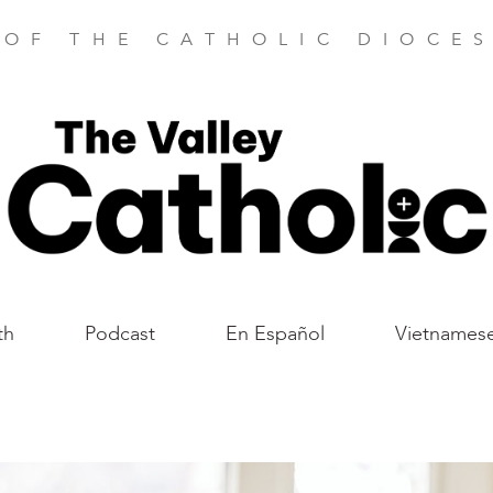
 OF THE CATHOLIC DIOCES
th
Podcast
En Español
Vietnames