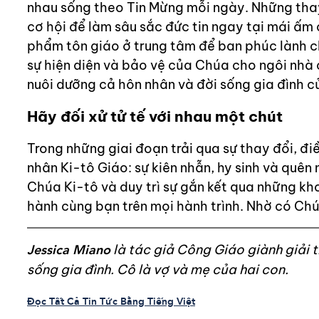
nhau sống theo Tin Mừng mỗi ngày. Những thay
cơ hội để làm sâu sắc đức tin ngay tại mái ấm
phẩm tôn giáo ở trung tâm để ban phúc lành ch
sự hiện diện và bảo vệ của Chúa cho ngôi nhà c
nuôi dưỡng cả hôn nhân và đời sống gia đình c
Hãy đối xử tử tế với nhau một chút
Trong những giai đoạn trải qua sự thay đổi, đi
nhân Ki-tô Giáo: sự kiên nhẫn, hy sinh và quê
Chúa Ki-tô và duy trì sự gắn kết qua những k
hành cùng bạn trên mọi hành trình. Nhờ có Chú
Jessica Miano
là tác giả Công Giáo giành giải 
sống gia đình. Cô là vợ và mẹ của hai con.
Đọc Tất Cả Tin Tức Bằng Tiếng Việt