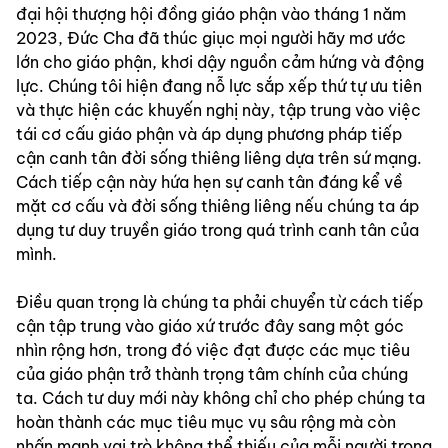
đại hội thượng hội đồng giáo phận vào tháng 1 năm 
2023, Đức Cha đã thúc giục mọi người hãy mơ ước 
lớn cho giáo phận, khơi dậy nguồn cảm hứng và động 
lực. Chúng tôi hiện đang nỗ lực sắp xếp thứ tự ưu tiên 
và thực hiện các khuyến nghị này, tập trung vào việc 
tái cơ cấu giáo phận và áp dụng phương pháp tiếp 
cận canh tân đời sống thiêng liêng dựa trên sứ mạng. 
Cách tiếp cận này hứa hẹn sự canh tân đáng kể về 
mặt cơ cấu và đời sống thiêng liêng nếu chúng ta áp 
dụng tư duy truyền giáo trong quá trình canh tân của 
mình.
Điều quan trọng là chúng ta phải chuyển từ cách tiếp 
cận tập trung vào giáo xứ trước đây sang một góc 
nhìn rộng hơn, trong đó việc đạt được các mục tiêu 
của giáo phận trở thành trọng tâm chính của chúng 
ta. Cách tư duy mới này không chỉ cho phép chúng ta 
hoàn thành các mục tiêu mục vụ sâu rộng mà còn 
nhấn mạnh vai trò không thể thiếu của mỗi người trong 