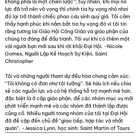
không phải là một chiến lược”; tuy nhiên, khi mọi nỗ 
lực đã trở nên vô vọng thì chính tia hy vọng nhỏ nhoi 
đó lại trở thành chiếc phao cứu sinh quý giá. Tôi cảm 
thấy hạnh phúc khi nắm bắt tia hy vọng đó vì tôi tin 
rằng tương lai Giáo Hội Công Giáo và giáo phận của 
chúng ta đáng để đấu tranh. Tôi vui khi có thêm một 
vài người bạn mới sau khi rời khỏi Đại Hội. -Nicole 
Gomes, Người Lập Kế Hoạch Sự Kiện, Saint 
Christopher
Tôi và những người tham dự đều hòa chung cảm xúc: 
“Tôi không cô đơn như tôi tưởng”. Sẽ hữu ích nếu chia 
sẻ các nguồn lực và có hệ thống hỗ trợ mạnh mẽ hơn, 
đặc biệt là ở cấp giáo phận, để các nhóm mục vụ mới 
phát triển mạnh mẽ và các nhóm đã thành lập được 
củng cố. Nhiều người trong nhóm của tôi tại Đại Hội 
đã đề cập đến chủ đề “giao tiếp, hợp tác và nhất 
quán”. -Jessica Lynn, học sinh; Saint Martin of Tours