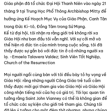
Giáo phận đã tổ chức Đại Hội Thanh Niên vào ngày 21 
tháng 9 tại Trung Học Phổ Thông Archbishop Mitty để 
hưởng ứng Kế Hoạch Mục Vụ của Giáo Phận, Canh Tân 
trong Đức Ki-tô, Đồng Tâm trong Sứ Mạng.
Kể từ đại hội, tôi nhận ra rằng giới trẻ không rời xa 
Giáo Hội như ban đầu tôi vẫn nghĩ. Với sự cởi mở và 
thể hiện rõ đức tin của mình trong cuộc sống, tôi đã 
thấy được sự gắn bó với đức tin ở cả những người xa 
lạ. -Emaela Talavera Valdez; Sinh Viên Tốt Nghiệp, 
Church of the Resurrection
Mọi người ngồi cùng bàn với tôi đều bày tỏ hy vọng về 
Giáo Hội: rằng những người Công Giáo trẻ tuổi cảm 
thấy được mời gọi tham gia vào Giáo Hội và Giáo Hội 
công nhận tiếng nói của họ có giá trị. Tôi lạc quan tin 
tưởng rằng Saint John Vianney có thể là không gian để 
tổ chức các sự kiện cho giới trẻ tham gia. Chúng tôi 
đã lên ý tưởng cho một đêm thờ phượng, nhưng chúng 