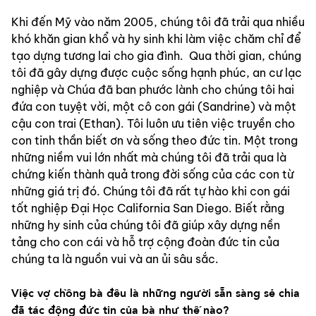
Khi đến Mỹ vào năm 2005, chúng tôi đã trải qua nhiều 
khó khăn gian khổ và hy sinh khi làm việc chăm chỉ để 
tạo dựng tương lai cho gia đình.  Qua thời gian, chúng 
tôi đã gây dựng được cuộc sống hạnh phúc, an cư lạc 
nghiệp và Chúa đã ban phước lành cho chúng tôi hai 
đứa con tuyệt vời, một cô con gái (Sandrine) và một 
cậu con trai (Ethan). Tôi luôn ưu tiên việc truyền cho 
con tinh thần biết ơn và sống theo đức tin. Một trong 
những niềm vui lớn nhất mà chúng tôi đã trải qua là 
chứng kiến thành quả trong đời sống của các con từ 
những giá trị đó. Chúng tôi đã rất tự hào khi con gái 
tốt nghiệp Đại Học California San Diego. Biết rằng 
những hy sinh của chúng tôi đã giúp xây dựng nền 
tảng cho con cái và hỗ trợ cộng đoàn đức tin của 
chúng ta là nguồn vui và an ủi sâu sắc.
Việc vợ chồng bà đều là những người sẵn sàng sẻ chia 
đã tác động đức tin của bà như thế nào?