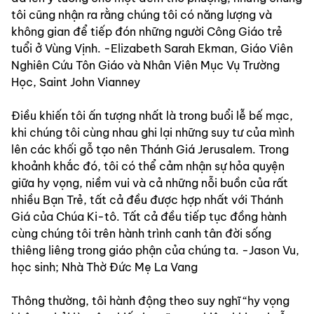
tôi cũng nhận ra rằng chúng tôi có năng lượng và 
không gian để tiếp đón những người Công Giáo trẻ 
tuổi ở Vùng Vịnh. -Elizabeth Sarah Ekman, Giáo Viên 
Nghiên Cứu Tôn Giáo và Nhân Viên Mục Vụ Trường 
Học, Saint John Vianney
Điều khiến tôi ấn tượng nhất là trong buổi lễ bế mạc, 
khi chúng tôi cùng nhau ghi lại những suy tư của mình 
lên các khối gỗ tạo nên Thánh Giá Jerusalem. Trong 
khoảnh khắc đó, tôi có thể cảm nhận sự hỏa quyện 
giữa hy vọng, niềm vui và cả những nỗi buồn của rất 
nhiều Bạn Trẻ, tất cả đều được hợp nhất với Thánh 
Giá của Chúa Ki-tô. Tất cả đều tiếp tục đồng hành 
cùng chúng tôi trên hành trình canh tân đời sống 
thiêng liêng trong giáo phận của chúng ta. -Jason Vu, 
học sinh; Nhà Thờ Đức Mẹ La Vang
Thông thường, tôi hành động theo suy nghĩ “hy vọng 