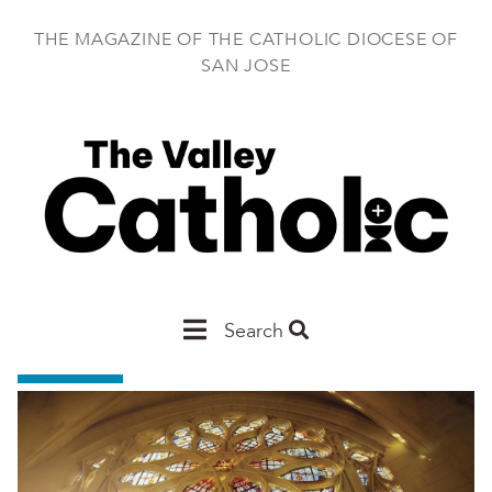
Skip
to
THE MAGAZINE OF THE CATHOLIC DIOCESE OF
main
SAN JOSE
content
Main
Search
San
Jose