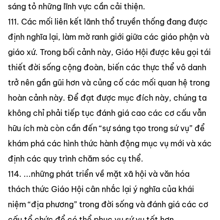
sáng tỏ những lĩnh vực cần cải thiện.
111. Các mối liên kết lãnh thổ truyền thống đang được 
định nghĩa lại, làm mờ ranh giới giữa các giáo phận và 
giáo xứ. Trong bối cảnh này, Giáo Hội được kêu gọi tái 
thiết đời sống cộng đoàn, biến các thực thể vô danh 
trở nên gần gũi hơn và củng cố các mối quan hệ trong 
hoàn cảnh này. Để đạt được mục đích này, chúng ta 
không chỉ phải tiếp tục đánh giá cao các cơ cấu vẫn 
hữu ích mà còn cần đến “sự sáng tạo trong sứ vụ” để 
khám phá các hình thức hành động mục vụ mới và xác 
định các quy trình chăm sóc cụ thể.
114. ...những phát triển về mặt xã hội và văn hóa 
thách thức Giáo Hội cân nhắc lại ý nghĩa của khái 
niệm “địa phương” trong đời sống và đánh giá các cơ 
cấu tổ chức để có thể phục vụ sứ vụ tốt hơn.