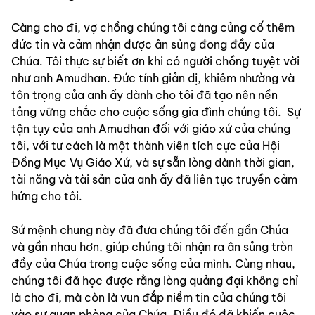
Càng cho đi, vợ chồng chúng tôi càng củng cố thêm 
đức tin và cảm nhận được ân sủng đong đầy của 
Chúa. Tôi thực sự biết ơn khi có người chồng tuyệt vời 
như anh Amudhan. Đức tính giản dị, khiêm nhường và 
tôn trọng của anh ấy dành cho tôi đã tạo nên nền 
tảng vững chắc cho cuộc sống gia đình chúng tôi.  Sự 
tận tụy của anh Amudhan đối với giáo xứ của chúng 
tôi, với tư cách là một thành viên tích cực của Hội 
Đồng Mục Vụ Giáo Xứ, và sự sẵn lòng dành thời gian, 
tài năng và tài sản của anh ấy đã liên tục truyền cảm 
hứng cho tôi.  
Sứ mệnh chung này đã đưa chúng tôi đến gần Chúa 
và gần nhau hơn, giúp chúng tôi nhận ra ân sủng tròn 
đầy của Chúa trong cuộc sống của mình. Cùng nhau, 
chúng tôi đã học được rằng lòng quảng đại không chỉ 
là cho đi, mà còn là vun đắp niềm tin của chúng tôi 
vào sự quan phòng của Chúa. Điều đó đã khiến cuộc 