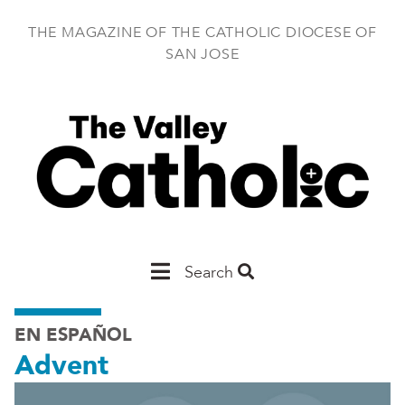
Skip
to
THE MAGAZINE OF THE CATHOLIC DIOCESE OF
main
SAN JOSE
content
Main
Search
San
EN ESPAÑOL
Jose
Advent