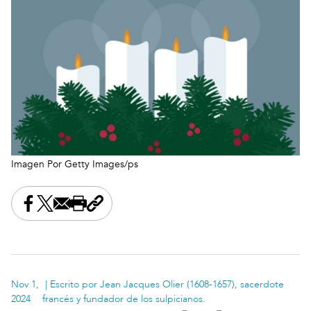
Imagen Por Getty Images/ps
Share this on Facebook
Share this on X
Share this by email
Print this page
Copy the page address
Nov 1,
| Escrito por Jean Jacques Olier (1608-1657), sacerdote
2024
francés y fundador de los sulpicianos.