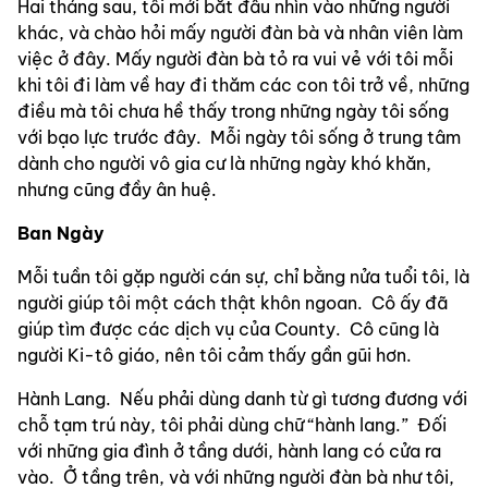
Hai tháng sau, tôi mới bắt đầu nhìn vào những người 
khác, và chào hỏi mấy người đàn bà và nhân viên làm 
việc ở đây. Mấy người đàn bà tỏ ra vui vẻ với tôi mỗi 
khi tôi đi làm về hay đi thăm các con tôi trở về, những 
điều mà tôi chưa hề thấy trong những ngày tôi sống 
với bạo lực trước đây.  Mỗi ngày tôi sống ở trung tâm 
dành cho người vô gia cư là những ngày khó khăn, 
nhưng cũng đầy ân huệ.
Ban Ngày
Mỗi tuần tôi gặp người cán sự, chỉ bằng nửa tuổi tôi, là 
người giúp tôi một cách thật khôn ngoan.  Cô ấy đã 
giúp tìm được các dịch vụ của County.  Cô cũng là 
người Ki-tô giáo, nên tôi cảm thấy gần gũi hơn.
Hành Lang.  Nếu phải dùng danh từ gì tương đương với 
chỗ tạm trú này, tôi phải dùng chữ “hành lang.”  Đối 
với những gia đình ở tầng dưới, hành lang có cửa ra 
vào.  Ở tầng trên, và với những người đàn bà như tôi, 