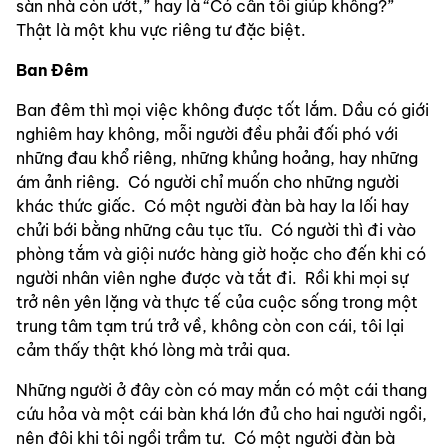
sàn nhà còn ướt,” hay là “Có cần tôi giúp không?” 
Thật là một khu vực riêng tư đặc biệt.
Ban
Đêm
Ban đêm thì mọi việc không được tốt lắm. Dầu có giới 
nghiêm hay không, mỗi người đều phải đối phó với 
những đau khổ riêng, những khủng hoảng, hay những 
ám ảnh riêng.  Có người chỉ muốn cho những người 
khác thức giấc.  Có một người đàn bà hay la lối hay 
chửi bới bằng những câu tục tĩu.  Có người thì đi vào 
phòng tắm và giội nước hàng giờ hoặc cho đến khi có 
người nhân viên nghe được và tắt đi.  Rồi khi mọi sự 
trở nên yên lặng và thực tế của cuộc sống trong một 
trung tâm tạm trú trở về, không còn con cái, tôi lại 
cảm thấy thật khó lòng mà trải qua.
Những người ở đây còn có may mắn có một cái thang 
cứu hỏa và một cái bàn khá lớn đủ cho hai người ngồi, 
nên đôi khi tôi ngồi trầm tư.  Có một người đàn bà 