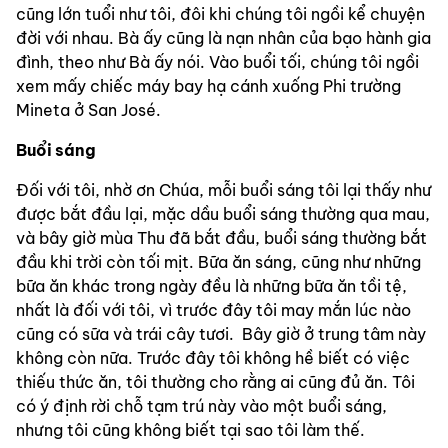
cũng lớn tuổi như tôi, đôi khi chúng tôi ngồi kể chuyện 
đời với nhau. Bà ấy cũng là nạn nhân của bạo hành gia 
đình, theo như Bà ấy nói. Vào buổi tối, chúng tôi ngồi 
xem mấy chiếc máy bay hạ cánh xuống Phi trường 
Mineta ở San José.
Buổi
sáng
Đối với tôi, nhờ ơn Chúa, mỗi buổi sáng tôi lại thấy như 
được bắt đầu lại, mặc dầu buổi sáng thường qua mau, 
và bây giờ mùa Thu đã bắt đầu, buổi sáng thường bắt 
đầu khi trời còn tối mịt. Bữa ăn sáng, cũng như những 
bữa ăn khác trong ngày đều là những bữa ăn tồi tệ, 
nhất là đối với tôi, vì trước đây tôi may mắn lúc nào 
cũng có sữa và trái cây tươi.  Bây giờ ở trung tâm này 
không còn nữa. Trước đây tôi không hề biết có việc 
thiếu thức ăn, tôi thường cho rằng ai cũng đủ ăn. Tôi 
có ý định rời chỗ tạm trú này vào một buổi sáng, 
nhưng tôi cũng không biết tại sao tôi làm thế.