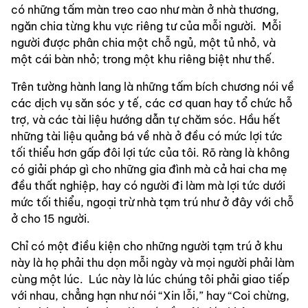
có những tấm màn treo cao như màn ở nhà thương, 
ngăn chia từng khu vực riêng tư của mỗi người.  Mỗi 
người được phân chia một chỗ ngủ, một tủ nhỏ, và 
một cái bàn nhỏ; trong một khu riêng biệt như thế.
Trên tường hành lang là những tấm bích chương nói về 
các dịch vụ săn sóc y tế, các cơ quan hay tổ chức hỗ 
trợ, và các tài liệu hướng dẫn tự chăm sóc. Hầu hết 
những tài liệu quảng bá về nhà ở đều có mức lợi tức 
tối thiểu hơn gấp đôi lợi tức của tôi. Rõ ràng là không 
có giải pháp gì cho những gia đình mà cả hai cha mẹ 
đều thất nghiệp, hay có người đi làm mà lợi tức dưới 
mức tối thiểu, ngoại trừ nhà tạm trú như ở đây với chỗ 
ở cho 15 người.
Chỉ có một điều kiện cho những người tạm trú ở khu 
này là họ phải thu dọn mỗi ngày và mọi người phải làm 
cùng một lúc.  Lúc này là lúc chúng tôi phải giao tiếp 
với nhau, chẳng hạn như nói “Xin lỗi,” hay “Coi chừng, 