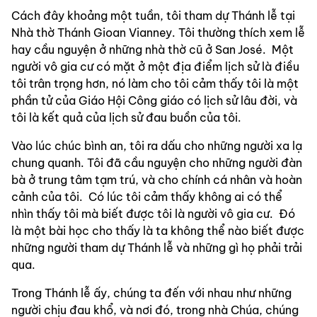
Cách đây khoảng một tuần, tôi tham dự Thánh lễ tại 
Nhà thờ Thánh Gioan Vianney. Tôi thường thích xem lễ 
hay cầu nguyện ở những nhà thờ cũ ở San
José.  Một 
người vô gia cư có mặt ở một địa điểm lịch sử là điều 
tôi trân trọng hơn, nó làm cho tôi cảm thấy tôi là một 
phần tử của Giáo Hội Công giáo có lịch sử lâu đời, và 
tôi là kết quả của lịch sử đau buồn của tôi.
Vào lúc chúc bình an, tôi ra dấu cho những người xa lạ 
chung quanh. Tôi đã cầu nguyện cho những người đàn 
bà ở trung tâm tạm trú, và cho chính cá nhân và hoàn 
cảnh của tôi.  Có lúc tôi cảm thấy không ai có thể 
nhìn thấy tôi mà biết được tôi là người vô gia cư.  Đó 
là một bài học cho thấy là ta không thể nào biết được 
những người tham dự Thánh lễ và những gì họ phải trải 
qua.
Trong Thánh lễ ấy, chúng ta đến với nhau như những 
người chịu đau khổ, và nơi đó, trong nhà Chúa, chúng 