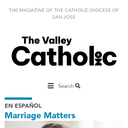
Skip
to
THE MAGAZINE OF THE CATHOLIC DIOCESE OF
main
SAN JOSE
content
Main
Search
San
EN ESPAÑOL
Jose
Marriage Matters