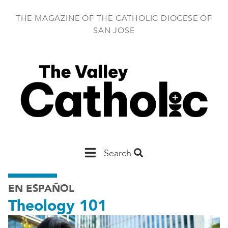
Skip
to
THE MAGAZINE OF THE CATHOLIC DIOCESE OF
main
SAN JOSE
content
Main
Search
San
EN ESPAÑOL
Jose
Theology 101