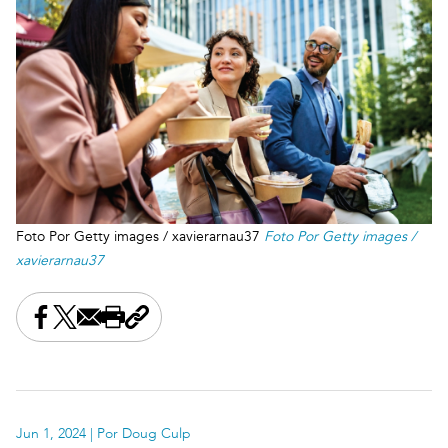
Foto Por Getty images / xavierarnau37
Foto Por Getty images /
xavierarnau37
Share this on Facebook
Share this on X
Share this by email
Print this page
Copy the page address
Jun 1, 2024
| Por Doug Culp